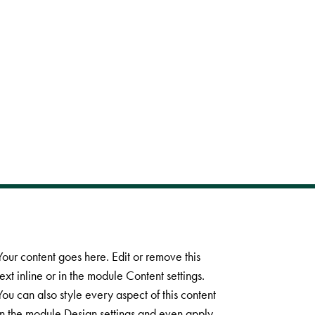
Your content goes here. Edit or remove this
text inline or in the module Content settings.
You can also style every aspect of this content
in the module Design settings and even apply