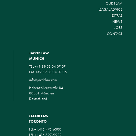
OUR TEAM
LEAGAL ADVICE
EXTRAS
NEWS
JOBS
CONTACT
JACOB LAW
MUNICH
TEL +49 89 33 04 07 07
FAX +49 89 33 04 07 06
info@jacoblaw.com
Hohenzollernstraße 84
80801 München
Deutschland
JACOB LAW
TORONTO
TEL +1.416.476-6300
TEL +1.416.597-9922