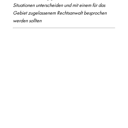
Situationen unterscheiden und mit einem für das
Gebiet zugelassenem Rechtsanwalt besprochen
werden sollten
ERSTER GUTER RAT…
…ist schnell erteilt. Vieles lässt sich einfach lösen.
Nutzen Sie unsere kompakte Erstberatung.
ANFRAGEFORMULAR