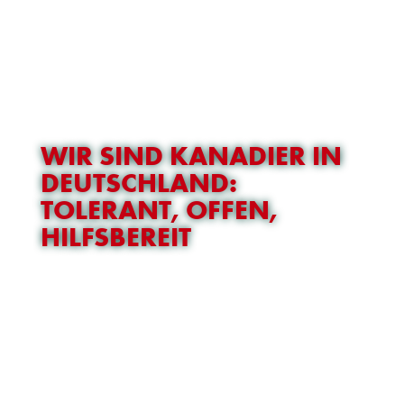
WIR SIND KANADIER IN
DEUTSCHLAND:
TOLERANT, OFFEN,
HILFSBEREIT
UNSER TEAM