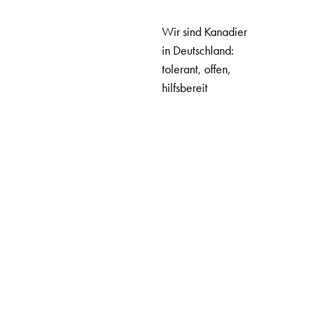
Wir sind Kanadier
in Deutschland:
tolerant, offen,
hilfsbereit
UNSER TEAM
ABOUT US
OUR TEAM
LEAGAL ADVICE
EXTRAS