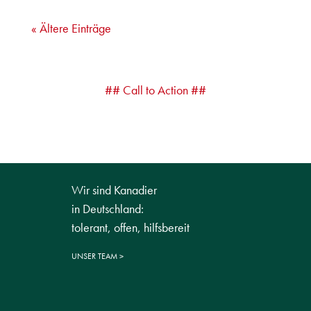
« Ältere Einträge
## Call to Action ##
Wir sind Kanadier
in Deutschland:
tolerant, offen, hilfsbereit
UNSER TEAM