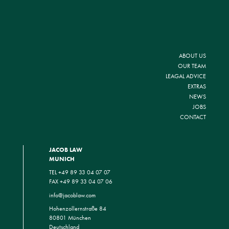
ABOUT US
OUR TEAM
LEAGAL ADVICE
EXTRAS
NEWS
JOBS
CONTACT
JACOB LAW
MUNICH
TEL +49 89 33 04 07 07
FAX +49 89 33 04 07 06
info@jacoblaw.com
Hohenzollernstraße 84
80801 München
Deutschland