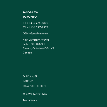
JACOB LAW
TORONTO
TEL +1.416.476-6300
TEL +1.416.597-9922
GSNH@jacoblaw.com
480 University Avenue
Suite 1700 (GSNH)
Toronto, Ontario M5G 1V2
Canada
DISCLAIMER
IMPRINT
DATA PROTECTION
© 2024 JACOB LAW
Pay online »