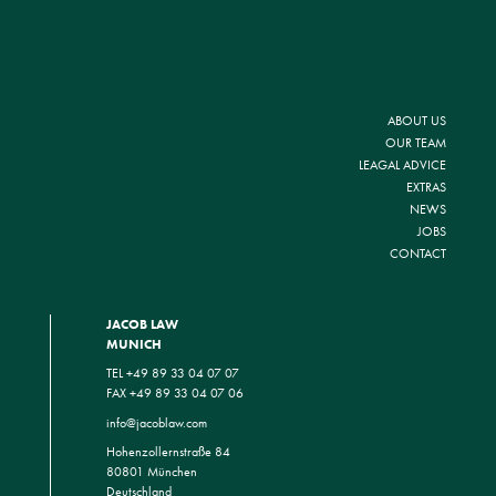
ABOUT US
OUR TEAM
LEAGAL ADVICE
EXTRAS
NEWS
JOBS
CONTACT
JACOB LAW
MUNICH
TEL +49 89 33 04 07 07
FAX +49 89 33 04 07 06
info@jacoblaw.com
Hohenzollernstraße 84
80801 München
Deutschland