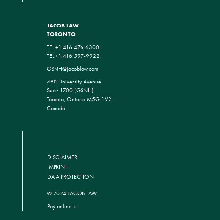
JACOB LAW
TORONTO
TEL +1.416.476-6300
TEL +1.416.597-9922
GSNH@jacoblaw.com
480 University Avenue
Suite 1700 (GSNH)
Toronto, Ontario M5G 1V2
Canada
DISCLAIMER
IMPRINT
DATA PROTECTION
© 2024 JACOB LAW
Pay online »