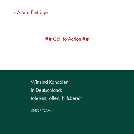
« Ältere Einträge
## Call to Action ##
Wir sind Kanadier
in Deutschland:
tolerant, offen, hilfsbereit
UNSER TEAM